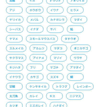
真鯛
イカ
トラウト
アオリイカ
アジ
ホウボウ
イワナ
ヒラメ
ヤリイカ
メバル
カナガシラ
マダイ
シーバス
イナダ
サバ
鮎
ヤマメ
スモールマウスバス
タチウオ
スルメイカ
アカムツ
マダコ
オニカサゴ
サクラマス
アイナメ
マゾイ
ワラサ
キジハタ
ブリ
マゴチ
アマダイ
イナワラ
カサゴ
スズキ
鯛
甘鯛
ケンサキイカ
トラフグ
レインボー
太刀魚
カレイ
キス
ニジマス
カツオ
ミズガレイ
ハナダイ