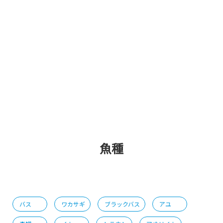
魚種
バス
ワカサギ
ブラックバス
アユ