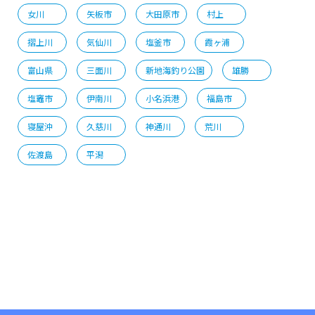
女川
矢板市
大田原市
村上
摺上川
気仙川
塩釜市
霞ヶ浦
富山県
三面川
新地海釣り公園
雄勝
塩竈市
伊南川
小名浜港
福島市
寝屋沖
久慈川
神通川
荒川
佐渡島
平潟