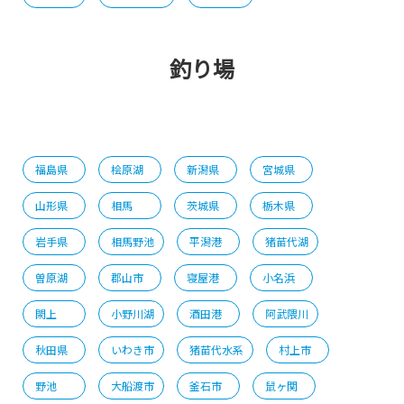
釣り場
福島県
桧原湖
新潟県
宮城県
山形県
相馬
茨城県
栃木県
岩手県
相馬野池
平潟港
猪苗代湖
曽原湖
郡山市
寝屋港
小名浜
閖上
小野川湖
酒田港
阿武隈川
秋田県
いわき市
猪苗代水系
村上市
野池
大船渡市
釜石市
鼠ヶ関