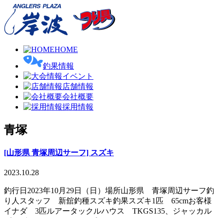
HOME
釣果情報
イベント
店舗情報
会社概要
採用情報
青塚
[山形県 青塚周辺サーフ] スズキ
2023.10.28
釣行日2023年10月29日（日）場所山形県 青塚周辺サーフ釣
り人スタッフ 新舘釣種スズキ釣果スズキ1匹 65cmお客様
イナダ 3匹ルアータックルハウス TKGS135、ジャッカル