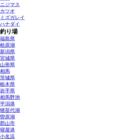
ニジマス
カツオ
ミズガレイ
ハナダイ
釣り場
福島県
桧原湖
新潟県
宮城県
山形県
相馬
茨城県
栃木県
岩手県
相馬野池
平潟港
猪苗代湖
曽原湖
郡山市
寝屋港
小名浜