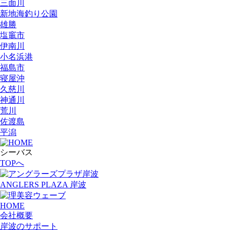
三面川
新地海釣り公園
雄勝
塩竈市
伊南川
小名浜港
福島市
寝屋沖
久慈川
神通川
荒川
佐渡島
平潟
シーバス
TOPへ
ANGLERS PLAZA 岸波
HOME
会社概要
岸波のサポート