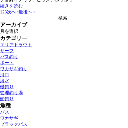
続きを読む
1
2
3
次へ ›
最後へ »
アーカイブ
カテゴリ―
エリアトラウト
サーフ
バス釣り
ボート
ワカサギ釣り
河口
淡水
磯釣り
管理釣り場
船釣り
魚種
バス
ワカサギ
ブラックバス