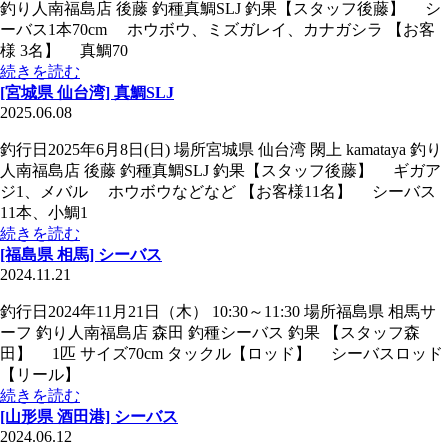
釣り人南福島店 後藤 釣種真鯛SLJ 釣果【スタッフ後藤】 シ
ーバス1本70cm ホウボウ、ミズガレイ、カナガシラ 【お客
様 3名】 真鯛70
続きを読む
[宮城県 仙台湾] 真鯛SLJ
2025.06.08
釣行日2025年6月8日(日) 場所宮城県 仙台湾 閖上 kamataya 釣り
人南福島店 後藤 釣種真鯛SLJ 釣果【スタッフ後藤】 ギガア
ジ1、メバル ホウボウなどなど 【お客様11名】 シーバス
11本、小鯛1
続きを読む
[福島県 相馬] シーバス
2024.11.21
釣行日2024年11月21日（木） 10:30～11:30 場所福島県 相馬サ
ーフ 釣り人南福島店 森田 釣種シーバス 釣果 【スタッフ森
田】 1匹 サイズ70cm タックル【ロッド】 シーバスロッド
【リール】
続きを読む
[山形県 酒田港] シーバス
2024.06.12