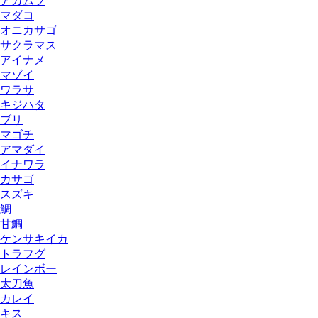
アカムツ
マダコ
オニカサゴ
サクラマス
アイナメ
マゾイ
ワラサ
キジハタ
ブリ
マゴチ
アマダイ
イナワラ
カサゴ
スズキ
鯛
甘鯛
ケンサキイカ
トラフグ
レインボー
太刀魚
カレイ
キス