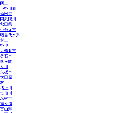
閖上
小野川湖
酒田港
阿武隈川
秋田県
いわき市
猪苗代水系
村上市
野池
大船渡市
釜石市
鼠ヶ関
女川
矢板市
大田原市
村上
摺上川
気仙川
塩釜市
霞ヶ浦
富山県