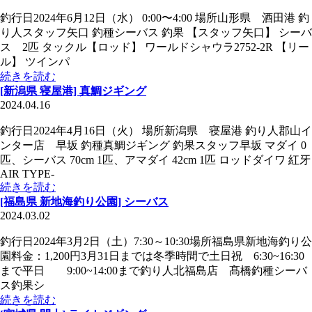
釣行日2024年6月12日（水） 0:00〜4:00 場所山形県 酒田港 釣
り人スタッフ矢口 釣種シーバス 釣果 【スタッフ矢口】 シーバ
ス 2匹 タックル【ロッド】 ワールドシャウラ2752-2R 【リー
ル】 ツインパ
続きを読む
[新潟県 寝屋港] 真鯛ジギング
2024.04.16
釣行日2024年4月16日（火） 場所新潟県 寝屋港 釣り人郡山イ
ンター店 早坂 釣種真鯛ジギング 釣果スタッフ早坂 マダイ 0
匹、シーバス 70cm 1匹、アマダイ 42cm 1匹 ロッドダイワ 紅牙
AIR TYPE-
続きを読む
[福島県 新地海釣り公園] シーバス
2024.03.02
釣行日2024年3月2日（土）7:30～10:30場所福島県新地海釣り公
園料金：1,200円3月31日までは冬季時間で土日祝 6:30~16:30
まで平日 9:00~14:00まで釣り人北福島店 髙橋釣種シーバ
ス釣果シ
続きを読む