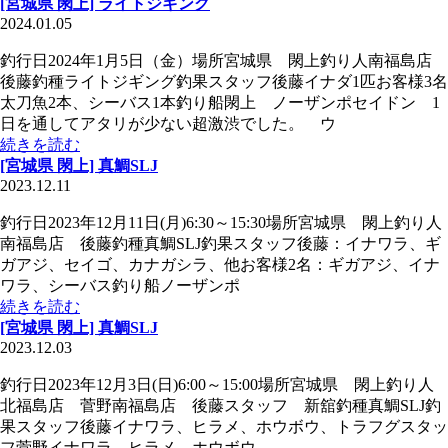
[宮城県 閖上] ライトジギング
2024.01.05
釣行日2024年1月5日（金）場所宮城県 閖上釣り人南福島店
後藤釣種ライトジギング釣果スタッフ後藤イナダ1匹お客様3名
太刀魚2本、シーバス1本釣り船閖上 ノーザンポセイドン 1
日を通してアタリが少ない超激渋でした。 ウ
続きを読む
[宮城県 閖上] 真鯛SLJ
2023.12.11
釣行日2023年12月11日(月)6:30～15:30場所宮城県 閖上釣り人
南福島店 後藤釣種真鯛SLJ釣果スタッフ後藤：イナワラ、ギ
ガアジ、セイゴ、カナガシラ、他お客様2名：ギガアジ、イナ
ワラ、シーバス釣り船ノーザンポ
続きを読む
[宮城県 閖上] 真鯛SLJ
2023.12.03
釣行日2023年12月3日(日)6:00～15:00場所宮城県 閖上釣り人
北福島店 菅野南福島店 後藤スタッフ 新舘釣種真鯛SLJ釣
果スタッフ後藤イナワラ、ヒラメ、ホウボウ、トラフグスタッ
フ菅野イナワラ、ヒラメ、ホウボウ