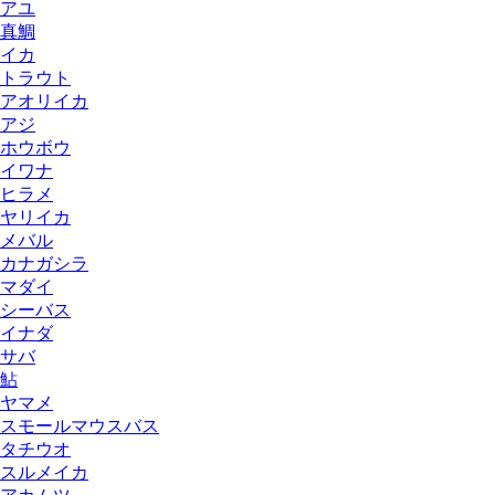
アユ
真鯛
イカ
トラウト
アオリイカ
アジ
ホウボウ
イワナ
ヒラメ
ヤリイカ
メバル
カナガシラ
マダイ
シーバス
イナダ
サバ
鮎
ヤマメ
スモールマウスバス
タチウオ
スルメイカ